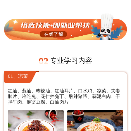
专业学习内容
01、凉菜
红油、葱油、糊辣油、红油耳片、口水鸡、凉菜、夫妻
肺片、冷吃兔、花仁拌兔丁、酸辣猪蹄、蒜泥白肉、干
拌牛肉、麻婆豆腐、白油肉片