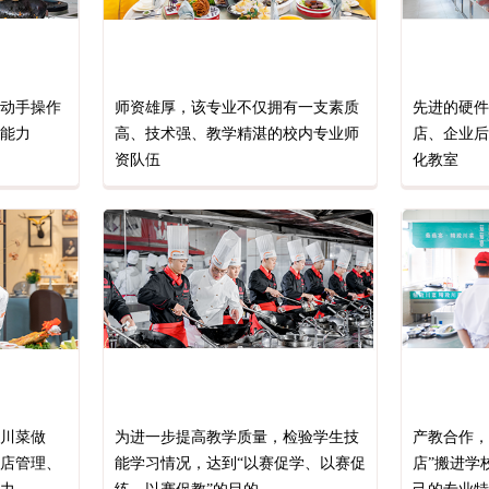
动手操作
师资雄厚，该专业不仅拥有一支素质
先进的硬件
能力
高、技术强、教学精湛的校内专业师
店、企业后
资队伍
化教室
川菜做
为进一步提高教学质量，检验学生技
产教合作，
店管理、
能学习情况，达到“以赛促学、以赛促
店”搬进学