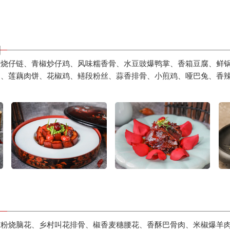
制
蒜烧仔链、青椒炒仔鸡、风味糯香骨、水豆豉爆鸭掌、香箱豆腐、鲜
肉、莲藕肉饼、花椒鸡、鳝段粉丝、蒜香排骨、小煎鸡、哑巴兔、香
凉粉烧脑花、乡村叫花排骨、椒香麦穗腰花、香酥巴骨肉、米椒爆羊