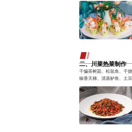
二、川菜热菜制作
干煸茶树菇、松鼠鱼、干
椒香天梯、清蒸鲈鱼、土