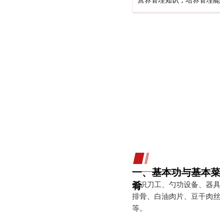
营养管理知识，培养管理能
一、基本功与基本
肴
认识刀工、勺功设备、器
排骨、白油肉片、豆干肉
等。