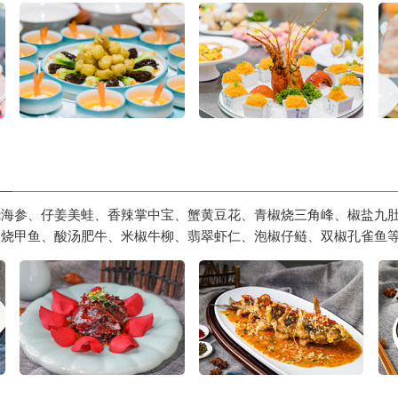
烧海参、仔姜美蛙、香辣掌中宝、蟹黄豆花、青椒烧三角峰、椒盐九
豆烧甲鱼、酸汤肥牛、米椒牛柳、翡翠虾仁、泡椒仔鲢、双椒孔雀鱼