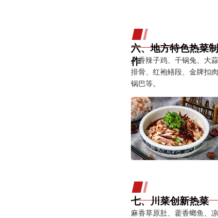
六、地方特色热菜
作
川香辣子鸡、干锅兔、大
排骨、红袍鳝段、金牌扣
锅巴等。
七、川菜创新热菜
麻香草原肚、藿香螂鱼、