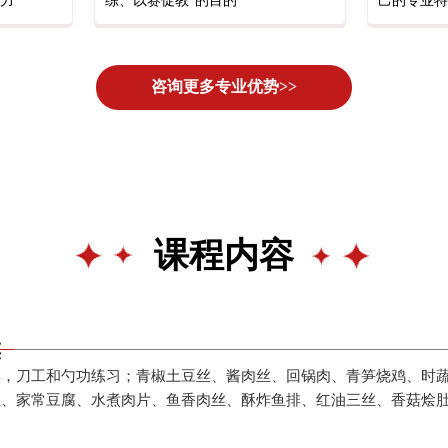
力
练、以赛促教”的目的
己的专业特
咨询更多专业优势>>
课程内容
菜
具，刀工和勺功练习；青椒土豆丝、酱肉丝、回锅肉、青笋烧鸡、时
丝、家常豆腐、水煮肉片、鱼香肉丝、酥炸鱼排、红油三丝、香菇烩