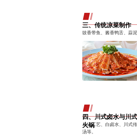
三、传统凉菜制作
豉香带鱼、酱香鸭舌、蒜
四、川式卤水与川
火锅
吊汤工艺、白卤水、川式
汤等。