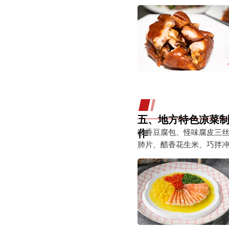
五、地方特色凉菜
作
豉香豆腐包、怪味腐皮三
肺片、醋香花生米、巧拌