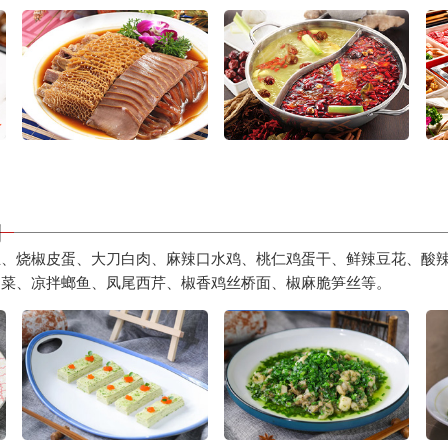
制
丝、烧椒皮蛋、大刀白肉、麻辣口水鸡、桃仁鸡蛋干、鲜辣豆花、酸
冲菜、凉拌螂鱼、凤尾西芹、椒香鸡丝桥面、椒麻脆笋丝等。