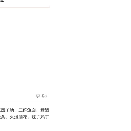
点
更多>
蔬圆子汤、三鲜鱼面、糖醋
肚条、火爆腰花、辣子鸡丁