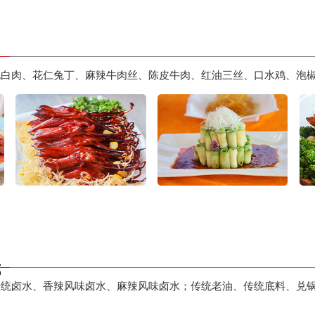
泥白肉、花仁兔丁、麻辣牛肉丝、陈皮牛肉、红油三丝、口水鸡、泡
式
传统卤水、香辣风味卤水、麻辣风味卤水；传统老油、传统底料、兑