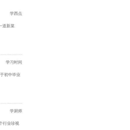
学西点
一道新菜
学习时间
于初中毕业
学厨师
这个行业珍视