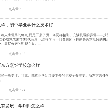
点击量：15
么样，初中毕业学什么技术好
味着人生道路的终点,而是开启了另一条同样精彩、充满机遇的赛道——技
,匠心成就未来”的时代背景下,选择学习一门像厨师（特别是需求旺盛的川
、赢得未来的明智之举。...
点击量：12
新东方烹饪学校怎么样
选择一所专业、可靠、能真正学到过硬本领的学校至关重要。新东方烹饪学
...
点击量：24
么有发展，学厨师怎么样