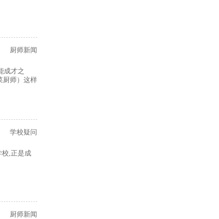
厨师新闻
能成才之
菜厨师）这样
学校疑问
校,正是成
厨师新闻