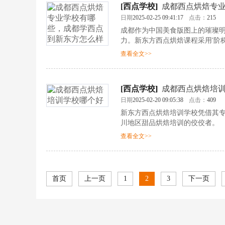
[
西点学校
]
成都西点烘焙专
日期
2025-02-25 09:41:17
点击：
215
成都作为中国美食版图上的璀璨
力。新东方西点烘焙课程采用'阶
了百余个专项技能模块。
查看全文>>
[
西点学校
]
成都西点烘焙培
日期
2025-02-20 09:05:38
点击：
409
新东方西点烘焙培训学校凭借其
川地区甜品烘焙培训的佼佼者。
查看全文>>
首页
上一页
1
2
3
下一页