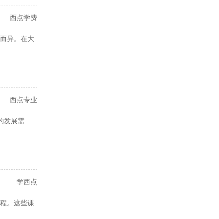
西点学费
而异。在大
西点专业
的发展需
学西点
程。这些课