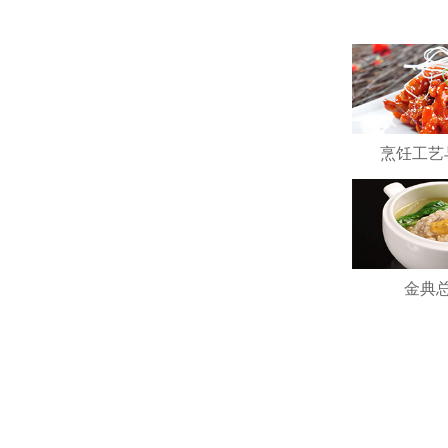
烹饪工艺
金典