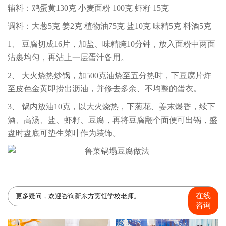
辅料：鸡蛋黄130克 小麦面粉 100克 虾籽 15克
调料：大葱5克 姜2克 植物油75克 盐10克 味精5克 料酒5克
1、 豆腐切成16片，加盐、味精腌10分钟，放入面粉中两面
沾裹均匀，再沾上一层蛋汁备用。
2、 大火烧热炒锅，加500克油烧至五分热时，下豆腐片炸
至皮色金黄即捞出沥油，并修去多余、不均整的蛋衣。
3、 锅内放油10克，以大火烧热，下葱花、姜末爆香，续下
酒、高汤、盐、虾籽、豆腐，再将豆腐翻个面便可出锅，盛
盘时盘底可垫生菜叶作为装饰。
在线
更多疑问，欢迎咨询新东方烹饪学校老师。
咨询