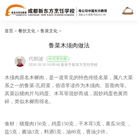
首页
>
餐饮文化
>
鲁菜文化
>
鲁菜木须肉做法
代朝波
中式烹饪师
2018-10-16 16:09:44 发布于新东方烹饪学校
木须肉原名木樨肉，是一道常见的特色传统名菜，属八大菜
系之一的鲁菜-孔府菜，俗语常读作为木须肉、苜蓿肉等。
其菜以猪肉片与鸡蛋、木耳等混炒而成，因炒鸡蛋色黄而
碎，类似木樨而得名。
食材：猪瘦肉150克，鸡蛋150克，干木耳5克，黄瓜50克 ，
盐5克，酱油3克，料酒5克，油80克，香油少许。