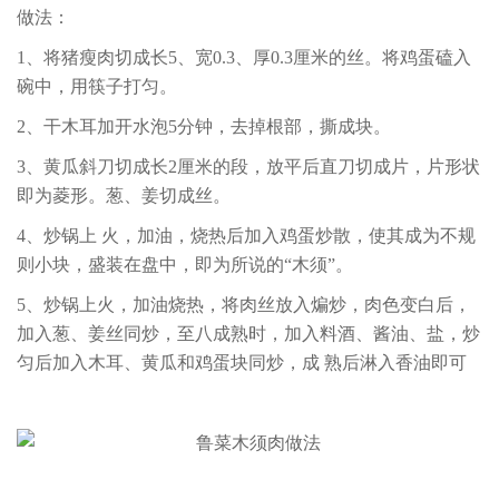
做法：
1、将猪瘦肉切成长5、宽0.3、厚0.3厘米的丝。将鸡蛋磕入
碗中，用筷子打匀。
2、干木耳加开水泡5分钟，去掉根部，撕成块。
3、黄瓜斜刀切成长2厘米的段，放平后直刀切成片，片形状
即为菱形。葱、姜切成丝。
4、炒锅上 火，加油，烧热后加入鸡蛋炒散，使其成为不规
则小块，盛装在盘中，即为所说的“木须”。
5、炒锅上火，加油烧热，将肉丝放入煸炒，肉色变白后，
加入葱、姜丝同炒，至八成熟时，加入料酒、酱油、盐，炒
匀后加入木耳、黄瓜和鸡蛋块同炒，成 熟后淋入香油即可