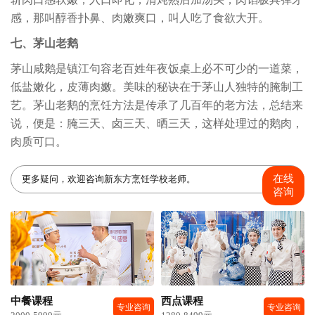
感，那叫醇香扑鼻、肉嫩爽口，叫人吃了食欲大开。
七、茅山老鹅
茅山咸鹅是镇江句容老百姓年夜饭桌上必不可少的一道菜，
低盐嫩化，皮薄肉嫩。美味的秘诀在于茅山人独特的腌制工
艺。茅山老鹅的烹饪方法是传承了几百年的老方法，总结来
说，便是：腌三天、卤三天、晒三天，这样处理过的鹅肉，
肉质可口。
在线
更多疑问，欢迎咨询新东方烹饪学校老师。
咨询
中餐课程
西点课程
专业咨询
专业咨询