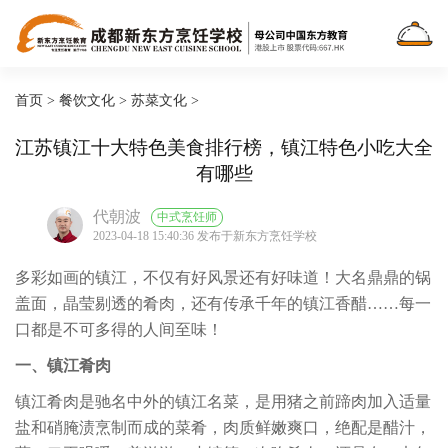
首页
>
餐饮文化
>
苏菜文化
>
江苏镇江十大特色美食排行榜，镇江特色小吃大全
有哪些
代朝波
中式烹饪师
2023-04-18 15:40:36 发布于新东方烹饪学校
多彩如画的镇江，不仅有好风景还有好味道！大名鼎鼎的锅
盖面，晶莹剔透的肴肉，还有传承千年的镇江香醋……每一
口都是不可多得的人间至味！
一、镇江肴肉
镇江肴肉是驰名中外的镇江名菜，是用猪之前蹄肉加入适量
盐和硝腌渍烹制而成的菜肴，肉质鲜嫩爽口，绝配是醋汁，