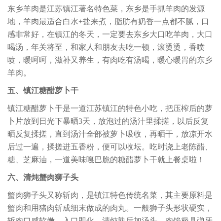
东乡羊肉是江苏镇江著名特色菜，东乡是手抓羊肉的发源
地，羊肉最适合白水+盐来煮，脂肪有奶香一点都不腻，口
感非常好，在镇江的冬天，一定要去东乡大口吃羊肉，大口
喝汤，年关将至，和家人和朋友去吃一顿，滚烫烫，香喷
喷，暖呵呵，滋补又养生，有肉吃有汤喝，暖心暖胃的东乡
羊肉。
五、镇江糖醋萝卜干
镇江糖醋萝卜干是一道江苏镇江的特色小吃，把压榨后的萝
卜片放到日光下暴晒3天，放泡过的汤汁里揉搓，以后反复
晒反复揉搓，直到汤汁全部被萝卜吸收，再晒干，放凉开水
后过一遍，揉搓进五香粉，便可以收坛。吃时浇上老陈醋、
糖、芝麻油，一道美味嘎巴脆的糖醋萝卜干就上餐桌啦！
六、清炖蟹肉狮子头
蟹肉狮子头又称斩肉，是镇江特色传统名菜，其主要原料是
蟹肉和用猪肉斩成细末做成的肉丸。一般狮子头形状硬实，
斩肉口感软嫩，入口即化，清炖熟后加汤头，肉馅极具弹牙