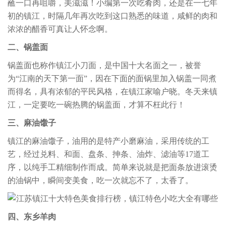
蘸一口再咀嚼，美滋滋！小编第一次吃肴肉，还是在一七年
初的镇江，时隔几年再次吃到这口熟悉的味道，咸鲜的肉和
浓浓的醋香可真让人怀念啊。
二、锅盖面
锅盖面也称作镇江小刀面，是中国十大名面之一，被誉
为“江南的天下第一面”，因在下面的面锅里加入锅盖一同煮
而得名，具有浓郁的平民风格，在镇江家喻户晓。冬天来镇
江，一定要吃一碗热腾的锅盖面，才算不枉此行！
三、麻油馓子
镇江的麻油馓子，油用的是特产小磨麻油，采用传统的工
艺，经过兑料、和面、盘条、抻条、油炸、滤油等17道工
序，以纯手工精细制作而成。简单来说就是把面条放进滚烫
的油锅中，瞬间变美食，吃一次就忘不了，太香了。
四、东乡羊肉