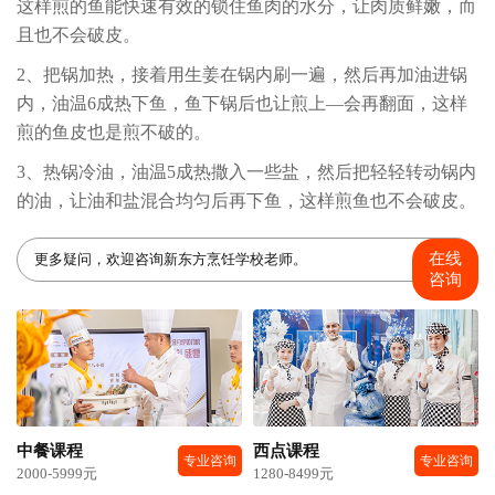
这样煎的鱼能快速有效的锁住鱼肉的水分，让肉质鲜嫩，而
且也不会破皮。
2、把锅加热，接着用生姜在锅内刷一遍，然后再加油进锅
内，油温6成热下鱼，鱼下锅后也让煎上—会再翻面，这样
煎的鱼皮也是煎不破的。
3、热锅冷油，油温5成热撒入一些盐，然后把轻轻转动锅内
的油，让油和盐混合均匀后再下鱼，这样煎鱼也不会破皮。
在线
更多疑问，欢迎咨询新东方烹饪学校老师。
咨询
中餐课程
西点课程
专业咨询
专业咨询
2000-5999元
1280-8499元