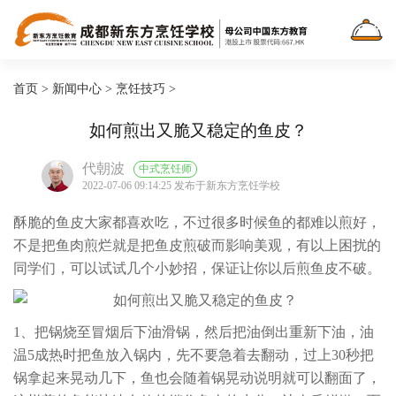
首页
>
新闻中心
>
烹饪技巧
>
如何煎出又脆又稳定的鱼皮？
代朝波
中式烹饪师
2022-07-06 09:14:25 发布于新东方烹饪学校
酥脆的鱼皮大家都喜欢吃，不过很多时候鱼的都难以煎好，
不是把鱼肉煎烂就是把鱼皮煎破而影响美观，有以上困扰的
同学们，可以试试几个小妙招，保证让你以后煎鱼皮不破。
1、把锅烧至冒烟后下油滑锅，然后把油倒出重新下油，油
温5成热时把鱼放入锅内，先不要急着去翻动，过上30秒把
锅拿起来晃动几下，鱼也会随着锅晃动说明就可以翻面了，