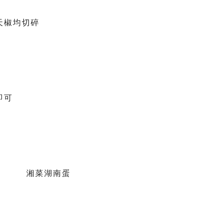
天椒均切碎
即可