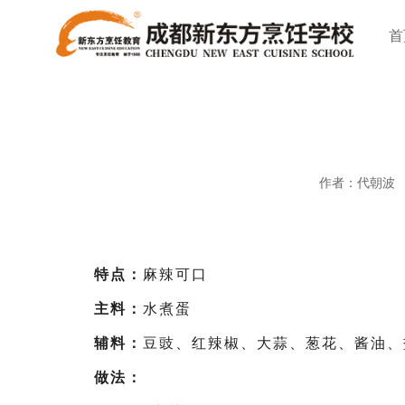
首
作者：代朝波
特点：
麻辣可口
主料：
水煮蛋
辅料：
豆豉、红辣椒、大蒜、葱花、酱油、
做法：