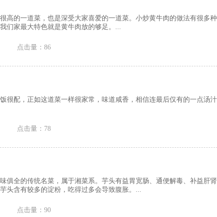
很高的一道菜，也是深受大家喜爱的一道菜。小炒黄牛肉的做法有很多种
我们家最大特色就是黄牛肉放的够足。...
点击量：86
饭很配，正如这道菜一样很家常，味道咸香，相信连最后仅有的一点汤汁
点击量：78
味俱全的传统名菜，属于湘菜系。芋头有益胃宽肠、通便解毒、补益肝肾
芋头含有较多的淀粉，吃得过多会导致腹胀。...
点击量：90