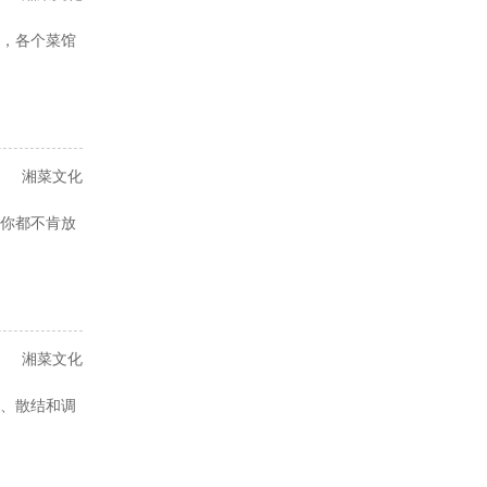
，各个菜馆
湘菜文化
你都不肯放
湘菜文化
、散结和调