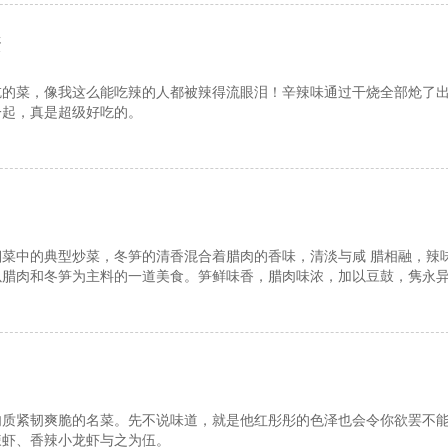
蛋
吃的菜，像我这么能吃辣的人都被辣得流眼泪！辛辣味通过干烧全部炝了
一起，真是超级好吃的。
菜中的典型炒菜，冬笋的清香混合着腊肉的香味，清淡与咸 腊相融，辣
以腊肉和冬笋为主料的一道美食。笋鲜味香，腊肉味浓，加以豆鼓，隽永
肉质紧韧爽脆的名菜。先不说味道，就是他红彤彤的色泽也会令你欲罢不
辣虾、香辣小龙虾与之为伍。