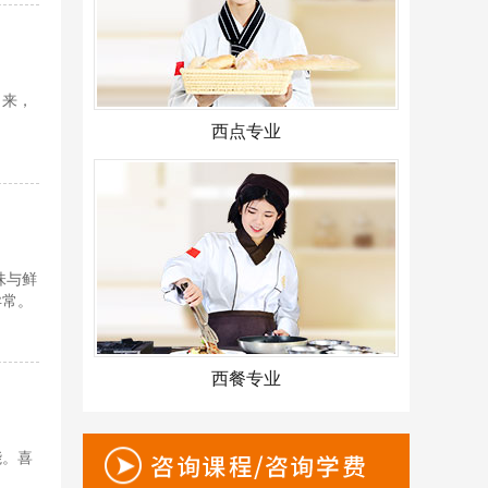
出来，
西点专业
味与鲜
异常。
西餐专业
能。喜