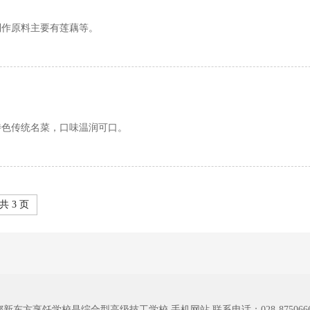
制作原料主要有莲藕等。
特色传统名菜，口味温润可口。
共 3 页
都新东方烹饪学校是综合型高级技工学校
手机网站
联系电话：028-87506