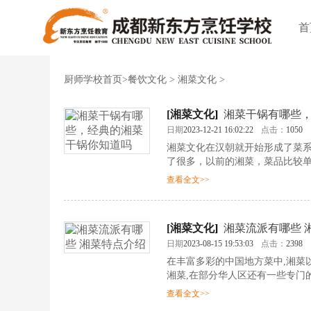
首
厨师学校首页
>
餐饮文化
>
湘菜文化
>
[
湘菜文化
]
湘菜干锅有哪些
日期
2023-12-21 16:02:22
点击：
1050
湘菜文化在汉朝就开始形成了菜
了很多，以前的湘菜，菜品比较
吧。
查看全文>>
[
湘菜文化
]
湘菜流派有哪些 
日期
2023-08-15 19:53:03
点击：
2398
在丰富多彩的中国地方菜中,湘菜
湘菜,在部分华人区还有一些专门
查看全文>>