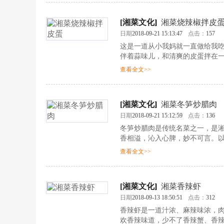
[
湘菜文化
]
湘菜烧辣椒拌皮
日期
2018-09-21 15:13:47
点击：
157
这是一道从小我妈就一直做给我
伴着蒜味儿，和清爽的皮蛋拌在
查看全文>>
[
湘菜文化
]
湘菜冬笋炒腊肉
日期
2018-09-21 15:12:59
点击：
136
冬笋炒腊肉是传统名菜之一，是湘
香相溢，沁入心脾，妙不可言。
查看全文>>
[
湘菜文化
]
湘菜香辣虾
日期
2018-09-13 18:50:51
点击：
312
香辣虾是一道汁浓、麻辣味浓，
欢香辣味道，少不了香辣蟹、香