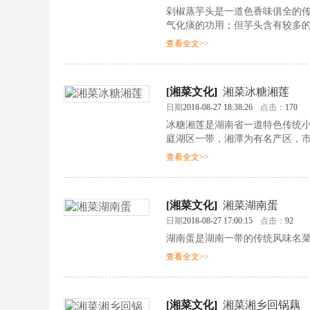
剁椒蒸芋头是一道色香味俱全的
气化痰的功用；但芋头含有较多
查看全文>>
[
湘菜文化
]
湘菜冰糖湘莲
日期
2018-08-27 18:38:26
点击：
170
冰糖湘莲是湖南省一道特色传统
庭湖区一带，湘潭为有名产区，
圆滚洁白，粉糯清香，位于全国
查看全文>>
[
湘菜文化
]
湘菜湖南蛋
日期
2018-08-27 17:00:15
点击：
92
湖南蛋是湖南一带的传统风味名
查看全文>>
[
湘菜文化
]
湘菜湘乡回锅藕