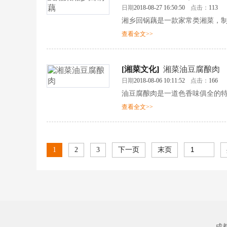
日期
2018-08-27 16:50:50
点击：
113
湘乡回锅藕是一款家常类湘菜，
查看全文>>
[
湘菜文化
]
湘菜油豆腐酿肉
日期
2018-08-06 10:11:52
点击：
166
油豆腐酿肉是一道色香味俱全的
查看全文>>
1
2
3
下一页
末页
成