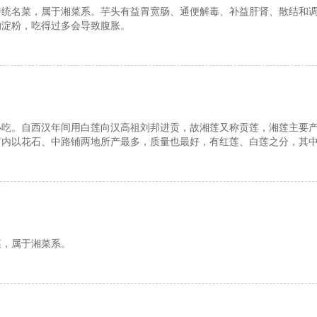
传统名菜，属于湘菜系。芋头有益胃宽肠、通便解毒、补益肝肾、散结和
的淀粉，吃得过多会导致腹胀。
小吃。自西汉年间用白莲向汉高祖刘邦进贡，故湘莲又称贡莲，湘莲主要
市内以花石、中路铺两地所产最多，质量也最好，有红莲、白莲之分，其
之首。
菜，属于湘菜系。