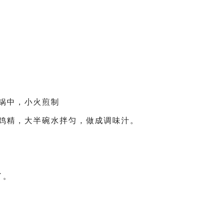
到锅中，小火煎制
，鸡精，大半碗水拌匀，做成调味汁。
了。