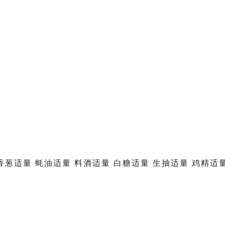
量 香葱适量 蚝油适量 料酒适量 白糖适量 生抽适量 鸡精适