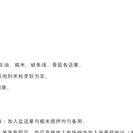
、花生油、糯米、鱿鱼须、香菇各适量。
以泡到米粒变软为宜。
圆墩。
香；加入盐适量与糯米搅拌均匀备用。
入笼蒸熟即可。也可直接放入电饭锅内加入泡香菇的汁（