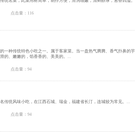
传统名菜，此菜用材简单，制作方便，滑润细嫩，清鲜醇厚，葱香四溢。..
点击量：116
的一种传统特色小吃之一。属于客家菜。当一盘热气腾腾、香气扑鼻的芋
滑的、嫩嫩的，馅香香的、美美的。...
点击量：94
名传统风味小吃，在江西石城、瑞金，福建省长汀，连城较为常见。...
点击量：94