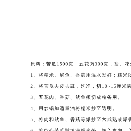
原料：苦瓜1500克，五花肉300克，盐
1、将糯米、鱿鱼、香菇用温水发好；糯米
2、将苦瓜去皮去瓤，洗净，切10~15厘米
3、五花肉、香菇、鱿鱼须切成粒备用。
4、用炒锅加适量油将糯米炒至透明。
5、将肉和鱿鱼、香菇等爆炒至六成熟或爆
6、将空心苦瓜墩填满糯米馅，摆入盘内，